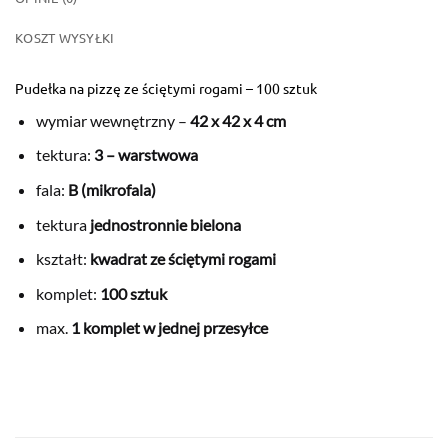
KOSZT WYSYŁKI
Pudełka na pizzę ze ściętymi rogami – 100 sztuk
wymiar wewnętrzny –
42 x 42 x 4 cm
tektura:
3 – warstwowa
fala:
B
(mikrofala)
tektura
jednostronnie bielona
kształt:
kwadrat ze ściętymi rogami
komplet:
100 sztuk
max.
1 komplet w jednej przesyłce